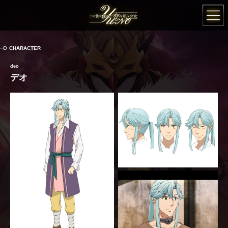
この世の果てで恋
CHARACTER
deo
デオ