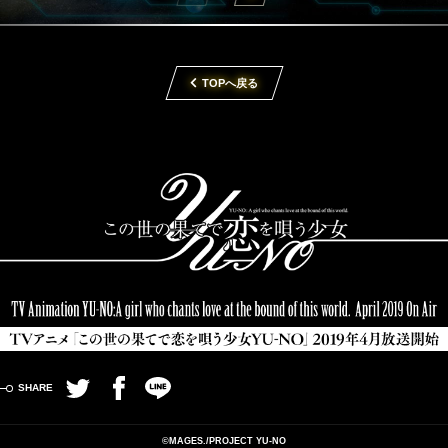
TOPへ戻る
Twitter
Facebook
LINE
©MAGES./PROJECT YU-NO