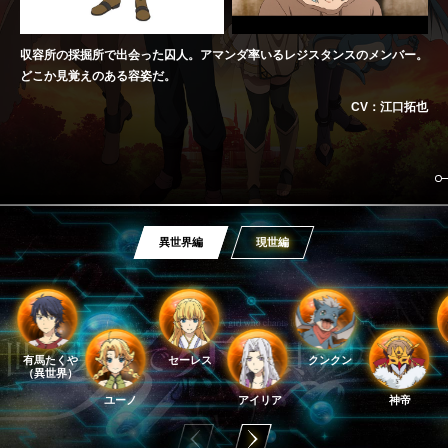
収容所の採掘所で出会った囚人。アマンダ率いるレジスタンスのメンバー。
どこか見覚えのある容姿だ。
CV：江口拓也
異世界編
現世編
有馬たくや
セーレス
クンクン
（異世界）
ユーノ
アイリア
神帝