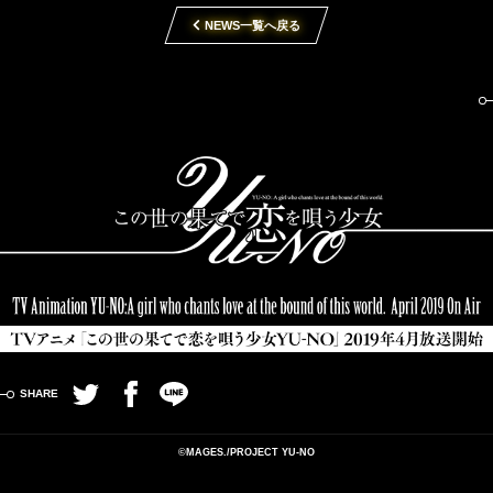
NEWS一覧へ戻る
Twitter
Facebook
LINE
©MAGES./PROJECT YU-NO