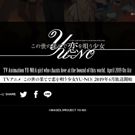
Twitter
Facebook
LINE
©MAGES./PROJECT YU-NO