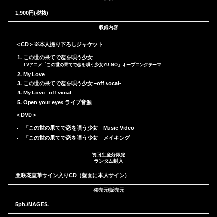
1,900円(税抜)
収録内容
＜CD＞※本人撮り下ろしジャケット
この世の果てで恋を唄う少女
TVアニメ「この世の果てで恋を唄う少女YU-NO」オープニングテーマ
My Love
この世の果てで恋を唄う少女 –off vocal-
My Love –off vocal-
Open your eyes ライブ音源
＜DVD＞
「この世の果てで恋を唄う少女」Music Video
「この世の果てで恋を唄う少女」メイキング
初回生産分限定
ランダム封入
亜咲花直筆サイン入りCD（盤面に本人サイン）
発売元/販売元
5pb./MAGES.