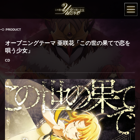
この世の果てで恋
PRODUCT
オープニングテーマ 亜咲花「この世の果てで恋を
唄う少女」
CD