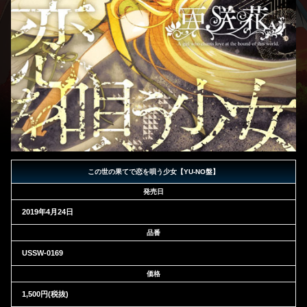
この世の果てで恋を唄う少女【YU-NO盤】
発売日
2019年4月24日
品番
USSW-0169
価格
1,500円(税抜)