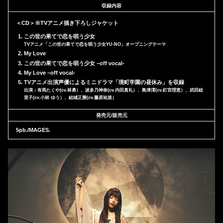
収録内容
＜CD＞※TVアニメ描き下ろしジャケット
この世の果てで恋を唄う少女
TVアニメ「この世の果てで恋を唄う少女YU-NO」オープニングテーマ
My Love
この世の果てで恋を唄う少女 –off vocal-
My Love –off vocal-
TVアニメ出演声優によるミニドラマ「境町学園の昼休み」を収録
出演：有馬たくや(cv.林勇）、波多乃神奈(cv.内田真礼）、島津澪(cv.釘宮理恵）、武田絵
里子(cv.小林 ゆう）、結城正勝(cv.藤原祐規）
発売元/販売元
5pb./MAGES.