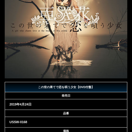
この世の果てで恋を唄う少女【DVD付盤】
発売日
2019年4月24日
品番
USSW-0168
価格